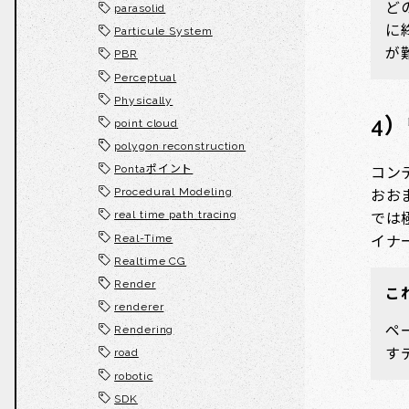
ど
parasolid
に
Particule System
が
PBR
Perceptual
Physically
4
point cloud
polygon reconstruction
Pontaポイント
コン
Procedural Modeling
おお
real time path tracing
では
Real-Time
イナ
Realtime CG
Render
こ
renderer
ペ
Rendering
す
road
robotic
SDK