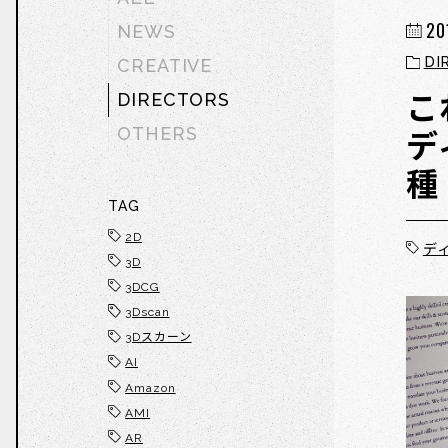
20
NEWS
DI
CREATIVE
DIRECTORS
こ
OTHERS
デ
種
TAG
2D
デ
3D
3DCG
3Dscan
3Dスカーン
AI
Amazon
AMI
AR