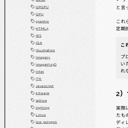
と言
GPGPU
GPU
これ
graphic
定期
HTML5
IES
IGA
こ
Illustration
プ
Imagery
い
ImageVis3D
れ
Intel
ITK
Javascript
2
kitware
lattice
実際
lighting
たも
Linux
ディ
low polygon