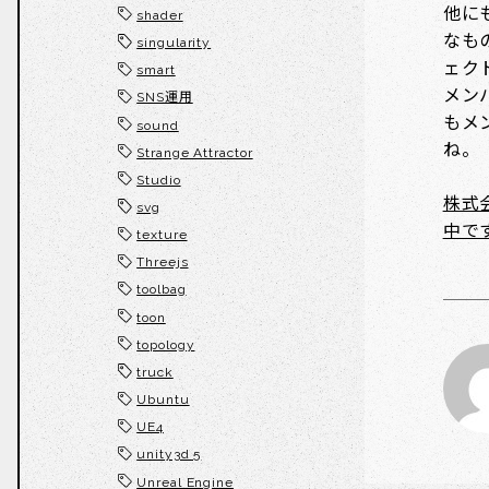
他に
shader
なも
singularity
ェク
smart
メン
SNS運用
もメ
sound
ね。
Strange Attractor
Studio
株式
svg
中で
texture
Threejs
toolbag
toon
topology
truck
Ubuntu
UE4
unity3d 5
Unreal Engine