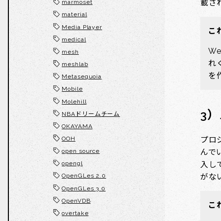
載さ
marmoset
material
Media Player
こ
medical
W
mesh
れ
meshlab
を
Metasequoia
Mobile
Molehill
3
NBAドリームチーム
OKAYAMA
OOH
プロ
open source
んで
opengl
入し
がな
OpenGLes 2.0
OpenGLes 3.0
OpenVDB
こ
overtake