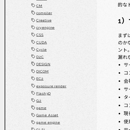
的な
CM
compiler
1
Creative
cryengine
まず
CSS
のか
CUDA
ント
Cycle
漏れ
D2C
サ
DESIGN
DICOM
コ
EC2
会
exposure render
サ
Flash3D
タ
G2
コ
game
現
Game Asset
使
game engine
サ
GLSL