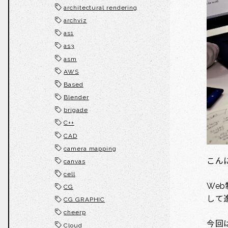
architectural rendering
archviz
as1
as3
asm
AWS
Based
Blender
brigade
C++
CAD
camera mapping
こん
canvas
cell
We
CG
して
CG GRAPHIC
cheerp
今回
Cloud