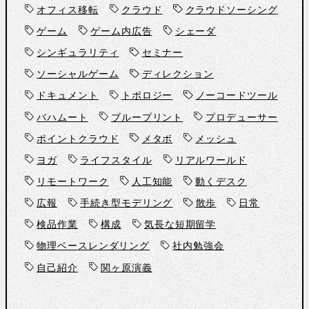
オフィス移転
クラウド
クラウドソーシング
ゲーム
ゲーム内広告
シェーダ
シンギュラリティ
セミナー
ソーシャルゲーム
ディレクション
ドキュメント
トポロジー
ノーコードツール
バハムート
ブループリント
プロデューサー
ポイントクラウド
メタボ
メッシュ
ヨガ
ライフスタイル
リアルワールド
リモートワーク
人工知能
動くデスク
広報
手続き型モデリング
散歩
日常
検品作業
構成
気長な短期留学
物理ベースレンダリング
社内勉強会
自己紹介
関ヶ原演義