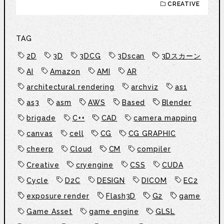
CREATIVE
TAG
2D
3D
3DCG
3Dscan
3Dスカーン
AI
Amazon
AMI
AR
architectural rendering
archviz
as1
as3
asm
AWS
Based
Blender
brigade
C++
CAD
camera mapping
canvas
cell
CG
CG GRAPHIC
cheerp
Cloud
CM
compiler
Creative
cryengine
CSS
CUDA
Cycle
D2C
DESIGN
DICOM
EC2
exposure render
Flash3D
G2
game
Game Asset
game engine
GLSL