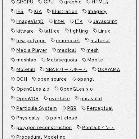
GPGPU
GPU
graphic
HTML5
IES
IGA
Illustration
Imagery
ImageVis3D
Intel
ITK
Javascript
kitware
lattice
lighting
Linux
low polygon
marmoset
material
Media Player
medical
mesh
meshlab
Metasequoia
Mobile
Molehill
NBAドリームチーム
OKAYAMA
OOH
open source
opengl
OpenGLes 2.0
OpenGLes 3.0
OpenVDB
overtake
parasolid
Particule System
PBR
Perceptual
Physically
point cloud
polygon reconstruction
Pontaポイント
Procedural Modeling