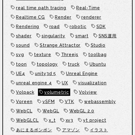
real time path tracing
Real-Time
Realtime CG
Render
renderer
Rendering
road
robotic
SDK
shader
singularity
smart
SNS運用
sound
Strange Attractor
Studio
svg
texture
Threejs
toolbag
toon
topology
truck
Ubuntu
UE4
unity3d 5
Unreal Engine
unreal engine 4
UX
visualization
Volpack
volumetric
Volview
Voreen
vSFM
VTK
webassembly
WebCL
WebGL
WebGL 2.0
WebGLCL
x_t
xv3
yt project
あにまるポンポン
アマゾン
イラスト