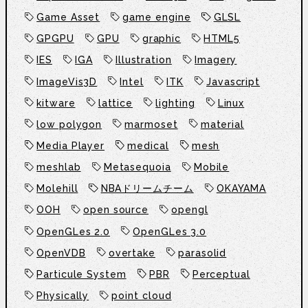
Game Asset
game engine
GLSL
GPGPU
GPU
graphic
HTML5
IES
IGA
Illustration
Imagery
ImageVis3D
Intel
ITK
Javascript
kitware
lattice
lighting
Linux
low polygon
marmoset
material
Media Player
medical
mesh
meshlab
Metasequoia
Mobile
Molehill
NBAドリームチーム
OKAYAMA
OOH
open source
opengl
OpenGLes 2.0
OpenGLes 3.0
OpenVDB
overtake
parasolid
Particule System
PBR
Perceptual
Physically
point cloud