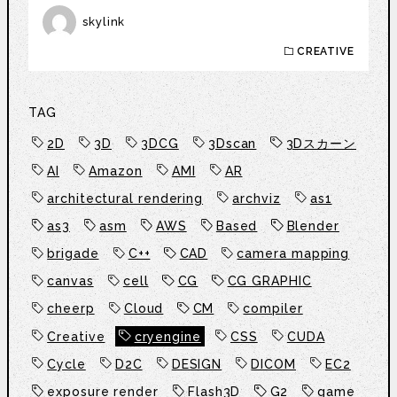
skylink
CREATIVE
TAG
2D
3D
3DCG
3Dscan
3Dスカーン
AI
Amazon
AMI
AR
architectural rendering
archviz
as1
as3
asm
AWS
Based
Blender
brigade
C++
CAD
camera mapping
canvas
cell
CG
CG GRAPHIC
cheerp
Cloud
CM
compiler
Creative
cryengine
CSS
CUDA
Cycle
D2C
DESIGN
DICOM
EC2
exposure render
Flash3D
G2
game