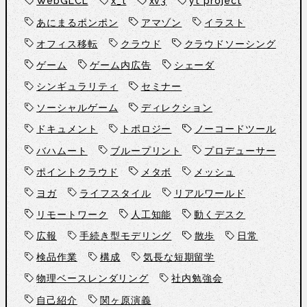
WebGLCL
x_t
xv3
yt project
あにまるポンポン
アマゾン
イラスト
オフィス移転
クラウド
クラウドソーシング
ゲーム
ゲーム内広告
シェーダ
シンギュラリティ
セミナー
ソーシャルゲーム
ディレクション
ドキュメント
トポロジー
ノーコードツール
バハムート
ブループリント
プロデューサー
ポイントクラウド
メタボ
メッシュ
ヨガ
ライフスタイル
リアルワールド
リモートワーク
人工知能
動くデスク
広報
手続き型モデリング
散歩
日常
検品作業
構成
気長な短期留学
物理ベースレンダリング
社内勉強会
自己紹介
関ヶ原演義