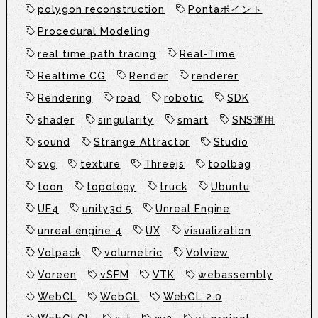
polygon reconstruction
Pontaポイント
Procedural Modeling
real time path tracing
Real-Time
Realtime CG
Render
renderer
Rendering
road
robotic
SDK
shader
singularity
smart
SNS運用
sound
Strange Attractor
Studio
svg
texture
Threejs
toolbag
toon
topology
truck
Ubuntu
UE4
unity3d 5
Unreal Engine
unreal engine 4
UX
visualization
Volpack
volumetric
Volview
Voreen
vSFM
VTK
webassembly
WebCL
WebGL
WebGL 2.0