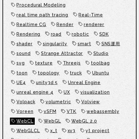
Procedural Modeling
real time path tracing
Real-Time
Realtime CG
Render
renderer
Rendering
road
robotic
SDK
shader
singularity
smart
SNS運用
sound
Strange Attractor
Studio
svg
texture
Threejs
toolbag
toon
topology
truck
Ubuntu
UE4
unity3d 5
Unreal Engine
unreal engine 4
UX
visualization
Volpack
volumetric
Volview
Voreen
vSFM
VTK
webassembly
WebCL
WebGL
WebGL 2.0
WebGLCL
x_t
xv3
yt project