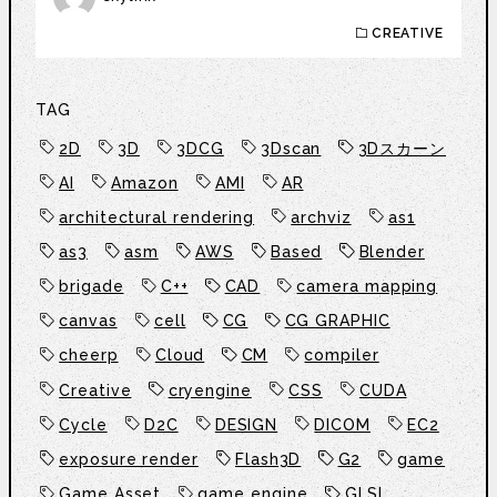
CREATIVE
TAG
2D
3D
3DCG
3Dscan
3Dスカーン
AI
Amazon
AMI
AR
architectural rendering
archviz
as1
as3
asm
AWS
Based
Blender
brigade
C++
CAD
camera mapping
canvas
cell
CG
CG GRAPHIC
cheerp
Cloud
CM
compiler
Creative
cryengine
CSS
CUDA
Cycle
D2C
DESIGN
DICOM
EC2
exposure render
Flash3D
G2
game
Game Asset
game engine
GLSL