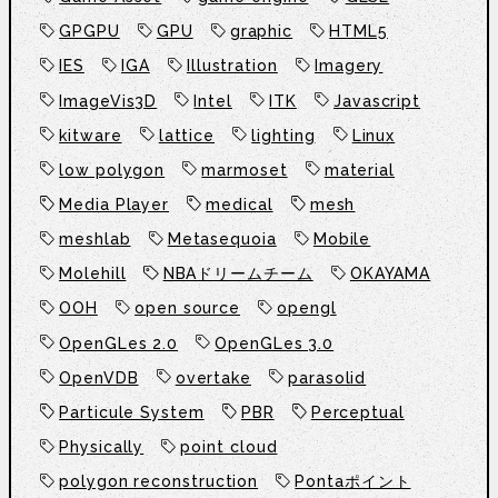
GPGPU
GPU
graphic
HTML5
IES
IGA
Illustration
Imagery
ImageVis3D
Intel
ITK
Javascript
kitware
lattice
lighting
Linux
low polygon
marmoset
material
Media Player
medical
mesh
meshlab
Metasequoia
Mobile
Molehill
NBAドリームチーム
OKAYAMA
OOH
open source
opengl
OpenGLes 2.0
OpenGLes 3.0
OpenVDB
overtake
parasolid
Particule System
PBR
Perceptual
Physically
point cloud
polygon reconstruction
Pontaポイント