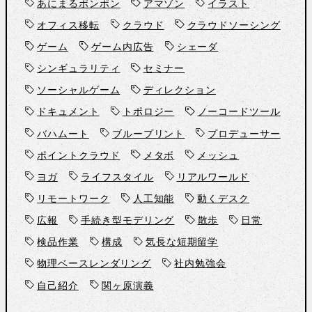
あにまるポンポン
アマゾン
イラスト
オフィス移転
クラウド
クラウドソーシング
ゲーム
ゲーム内広告
シェーダ
シンギュラリティ
セミナー
ソーシャルゲーム
ディレクション
ドキュメント
トポロジー
ノーコードツール
バハムート
ブループリント
プロデューサー
ポイントクラウド
メタボ
メッシュ
ヨガ
ライフスタイル
リアルワールド
リモートワーク
人工知能
動くデスク
広報
手続き型モデリング
散歩
日常
検品作業
構成
気長な短期留学
物理ベースレンダリング
社内勉強会
自己紹介
関ヶ原演義