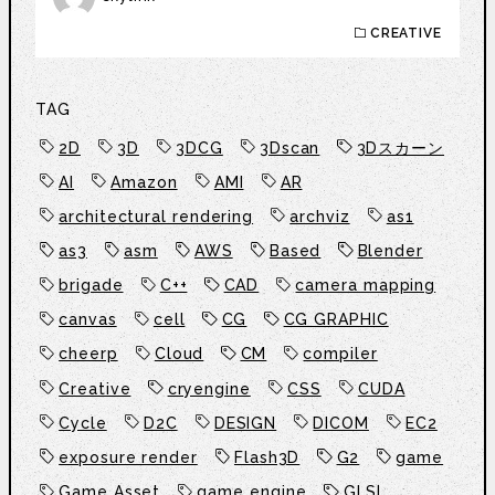
CREATIVE
TAG
2D
3D
3DCG
3Dscan
3Dスカーン
AI
Amazon
AMI
AR
architectural rendering
archviz
as1
as3
asm
AWS
Based
Blender
brigade
C++
CAD
camera mapping
canvas
cell
CG
CG GRAPHIC
cheerp
Cloud
CM
compiler
Creative
cryengine
CSS
CUDA
Cycle
D2C
DESIGN
DICOM
EC2
exposure render
Flash3D
G2
game
Game Asset
game engine
GLSL