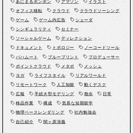
あにまるポンポン
アマゾン
イラスト
オフィス移転
クラウド
クラウドソーシング
ゲーム
ゲーム内広告
シェーダ
シンギュラリティ
セミナー
ソーシャルゲーム
ディレクション
ドキュメント
トポロジー
ノーコードツール
バハムート
ブループリント
プロデューサー
ポイントクラウド
メタボ
メッシュ
ヨガ
ライフスタイル
リアルワールド
リモートワーク
人工知能
動くデスク
広報
手続き型モデリング
散歩
日常
検品作業
構成
気長な短期留学
物理ベースレンダリング
社内勉強会
自己紹介
関ヶ原演義