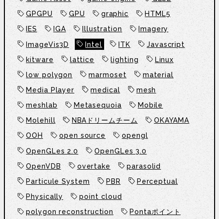
GPGPU
GPU
graphic
HTML5
IES
IGA
Illustration
Imagery
ImageVis3D
Intel
ITK
Javascript
kitware
lattice
lighting
Linux
low polygon
marmoset
material
Media Player
medical
mesh
meshlab
Metasequoia
Mobile
Molehill
NBAドリームチーム
OKAYAMA
OOH
open source
opengl
OpenGLes 2.0
OpenGLes 3.0
OpenVDB
overtake
parasolid
Particule System
PBR
Perceptual
Physically
point cloud
polygon reconstruction
Pontaポイント