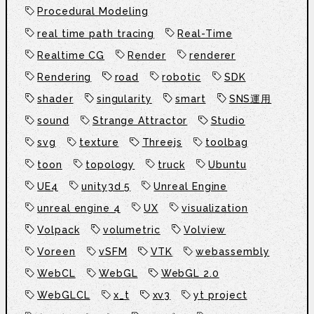
Procedural Modeling
real time path tracing
Real-Time
Realtime CG
Render
renderer
Rendering
road
robotic
SDK
shader
singularity
smart
SNS運用
sound
Strange Attractor
Studio
svg
texture
Threejs
toolbag
toon
topology
truck
Ubuntu
UE4
unity3d 5
Unreal Engine
unreal engine 4
UX
visualization
Volpack
volumetric
Volview
Voreen
vSFM
VTK
webassembly
WebCL
WebGL
WebGL 2.0
WebGLCL
x_t
xv3
yt project