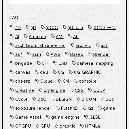
TAG
2D
3D
3DCG
3Dscan
3Dスカーン
AI
Amazon
AMI
AR
architectural rendering
archviz
as1
as3
asm
AWS
Based
Blender
brigade
C++
CAD
camera mapping
canvas
cell
CG
CG GRAPHIC
cheerp
Cloud
CM
compiler
Creative
cryengine
CSS
CUDA
Cycle
D2C
DESIGN
DICOM
EC2
exposure render
Flash3D
G2
game
Game Asset
game engine
GLSL
GPGPU
GPU
graphic
HTML5