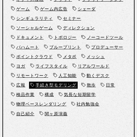
ゲーム
ゲーム内広告
シェーダ
シンギュラリティ
セミナー
ソーシャルゲーム
ディレクション
ドキュメント
トポロジー
ノーコードツール
バハムート
ブループリント
プロデューサー
ポイントクラウド
メタボ
メッシュ
ヨガ
ライフスタイル
リアルワールド
リモートワーク
人工知能
動くデスク
広報
手続き型モデリング
散歩
日常
検品作業
構成
気長な短期留学
物理ベースレンダリング
社内勉強会
自己紹介
関ヶ原演義