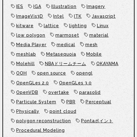
IES
IGA
Illustration
Imagery
ImageVis3D
Intel
ITK
Javascript
kitware
lattice
lighting
Linux
low polygon
marmoset
material
Media Player
medical
mesh
meshlab
Metasequoia
Mobile
Molehill
NBAドリームチーム
OKAYAMA
OOH
open source
opengl
OpenGLes 2.0
OpenGLes 3.0
OpenVDB
overtake
parasolid
Particule System
PBR
Perceptual
Physically
point cloud
polygon reconstruction
Pontaポイント
Procedural Modeling