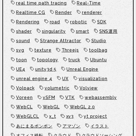
real time path tracing
Real-Time
Realtime CG
Render
renderer
Rendering
road
robotic
SDK
shader
singularity
smart
SNS運用
sound
Strange Attractor
Studio
svg
texture
Threejs
toolbag
toon
topology
truck
Ubuntu
UE4
unity3d 5
Unreal Engine
unreal engine 4
UX
visualization
Volpack
volumetric
Volview
Voreen
vSFM
VTK
webassembly
WebCL
WebGL
WebGL 2.0
WebGLCL
x_t
xv3
yt project
あにまるポンポン
アマゾン
イラスト
オフィス移転
クラウド
クラウドソーシング