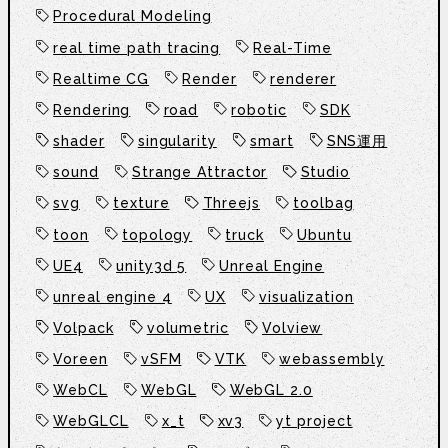
Procedural Modeling
real time path tracing
Real-Time
Realtime CG
Render
renderer
Rendering
road
robotic
SDK
shader
singularity
smart
SNS運用
sound
Strange Attractor
Studio
svg
texture
Threejs
toolbag
toon
topology
truck
Ubuntu
UE4
unity3d 5
Unreal Engine
unreal engine 4
UX
visualization
Volpack
volumetric
Volview
Voreen
vSFM
VTK
webassembly
WebCL
WebGL
WebGL 2.0
WebGLCL
x_t
xv3
yt project