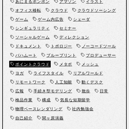
あにまるポンポン
アマゾン
イラスト
オフィス移転
クラウド
クラウドソーシング
ゲーム
ゲーム内広告
シェーダ
シンギュラリティ
セミナー
ソーシャルゲーム
ディレクション
ドキュメント
トポロジー
ノーコードツール
バハムート
ブループリント
プロデューサー
ポイントクラウド
メタボ
メッシュ
ヨガ
ライフスタイル
リアルワールド
リモートワーク
人工知能
動くデスク
広報
手続き型モデリング
散歩
日常
検品作業
構成
気長な短期留学
物理ベースレンダリング
社内勉強会
自己紹介
関ヶ原演義