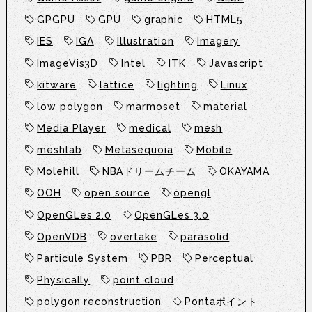
GPGPU
GPU
graphic
HTML5
IES
IGA
Illustration
Imagery
ImageVis3D
Intel
ITK
Javascript
kitware
lattice
lighting
Linux
low polygon
marmoset
material
Media Player
medical
mesh
meshlab
Metasequoia
Mobile
Molehill
NBAドリームチーム
OKAYAMA
OOH
open source
opengl
OpenGLes 2.0
OpenGLes 3.0
OpenVDB
overtake
parasolid
Particule System
PBR
Perceptual
Physically
point cloud
polygon reconstruction
Pontaポイント