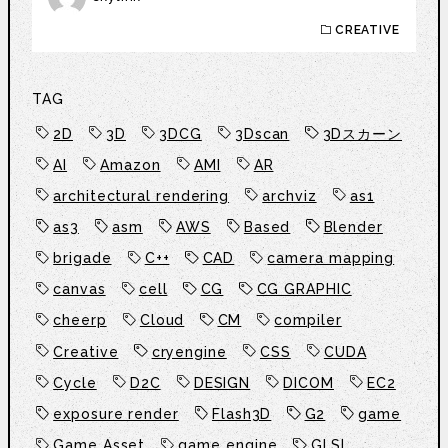
CREATIVE
TAG
2D
3D
3DCG
3Dscan
3Dスカーン
AI
Amazon
AMI
AR
architectural rendering
archviz
as1
as3
asm
AWS
Based
Blender
brigade
C++
CAD
camera mapping
canvas
cell
CG
CG GRAPHIC
cheerp
Cloud
CM
compiler
Creative
cryengine
CSS
CUDA
Cycle
D2C
DESIGN
DICOM
EC2
exposure render
Flash3D
G2
game
Game Asset
game engine
GLSL