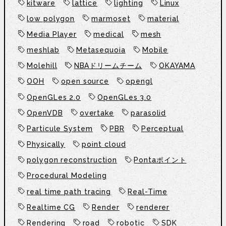
kitware
lattice
lighting
Linux
low polygon
marmoset
material
Media Player
medical
mesh
meshlab
Metasequoia
Mobile
Molehill
NBAドリームチーム
OKAYAMA
OOH
open source
opengl
OpenGLes 2.0
OpenGLes 3.0
OpenVDB
overtake
parasolid
Particule System
PBR
Perceptual
Physically
point cloud
polygon reconstruction
Pontaポイント
Procedural Modeling
real time path tracing
Real-Time
Realtime CG
Render
renderer
Rendering
road
robotic
SDK