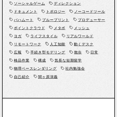
ソーシャルゲーム
ディレクション
ドキュメント
トポロジー
ノーコードツール
バハムート
ブループリント
プロデューサー
ポイントクラウド
メタボ
メッシュ
ヨガ
ライフスタイル
リアルワールド
リモートワーク
人工知能
動くデスク
広報
手続き型モデリング
散歩
日常
検品作業
構成
気長な短期留学
物理ベースレンダリング
社内勉強会
自己紹介
関ヶ原演義